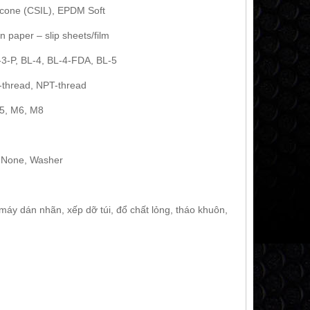
icone (CSIL), EPDM Soft
 paper – slip sheets/film
-3-P, BL-4, BL-4-FDA, BL-5
-thread, NPT-thread
M5, M6, M8
h, None, Washer
máy dán nhãn, xếp dỡ túi, đổ chất lỏng, tháo khuôn,