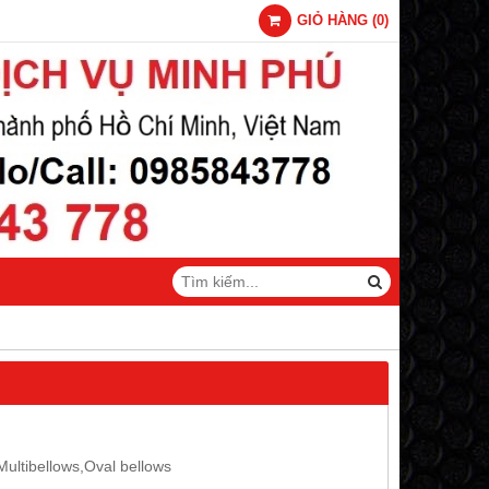
GIỎ HÀNG
(
0
)
ultibellows,Oval bellows