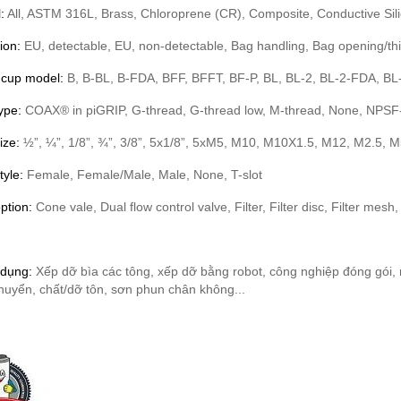
:
All, ASTM 316L, Brass, Chloroprene (CR), Composite, Conductive Sil
ion:
EU, detectable, EU, non-detectable, Bag handling, Bag opening/thin
 cup model:
B, B-BL, B-FDA, BFF, BFFT, BF-P, BL, BL-2, BL-2-FDA, BL
type:
COAX® in piGRIP, G-thread, G-thread low, M-thread, None, NPSF
ize:
½”, ¼”, 1/8”, ¾”, 3/8”, 5x1/8”, 5xM5, M10, M10X1.5, M12, M2.5, 
tyle:
Female, Female/Male, Male, None, T-slot
option:
Cone vale, Dual flow control valve, Filter, Filter disc, Filter mes
dụng:
Xếp dỡ bìa các tông, xếp dỡ bằng robot, công nghiệp đóng gói, 
huyển, chất/dỡ tôn, sơn phun chân không...