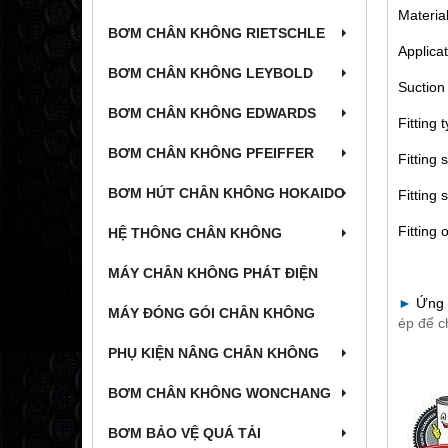
Material
BƠM CHÂN KHÔNG RIETSCHLE
Applicat
BƠM CHÂN KHÔNG LEYBOLD
Suction
BƠM CHÂN KHÔNG EDWARDS
Fitting 
BƠM CHÂN KHÔNG PFEIFFER
Fitting s
BƠM HÚT CHÂN KHÔNG HOKAIDO
Fitting s
Fitting 
HỆ THÔNG CHÂN KHÔNG
MÁY CHÂN KHÔNG PHÁT ĐIỆN
►
Ứng 
MÁY ĐÓNG GÓI CHÂN KHÔNG
ép để c
PHỤ KIỆN NÂNG CHÂN KHÔNG
BƠM CHÂN KHÔNG WONCHANG
BƠM BẢO VỆ QUÁ TẢI