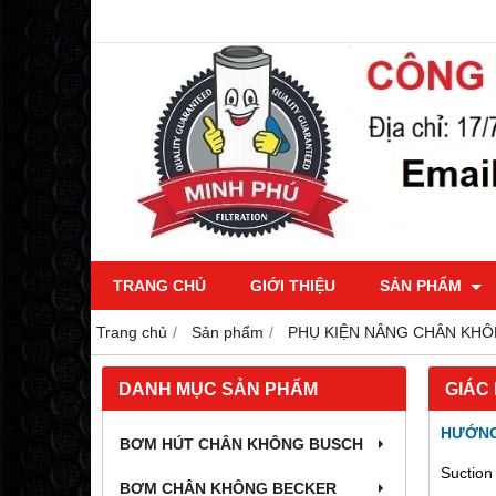
TRANG CHỦ
GIỚI THIỆU
SẢN PHẨM
Trang chủ
Sản phẩm
PHỤ KIỆN NÂNG CHÂN KH
DANH MỤC SẢN PHẨM
GIÁ
HƯỚNG
BƠM HÚT CHÂN KHÔNG BUSCH
Suction
BƠM CHÂN KHÔNG BECKER