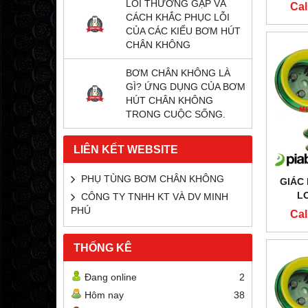
LỖI THƯỜNG GẶP VÀ
Cal
CÁCH KHẮC PHỤC LỖI
CỦA CÁC KIỂU BƠM HÚT
CHÂN KHÔNG
BƠM CHÂN KHÔNG LÀ
GÌ? ỨNG DỤNG CỦA BƠM
HÚT CHÂN KHÔNG
TRONG CUỘC SỐNG.
LIÊN KẾT WEBSITE
PHỤ TÙNG BƠM CHÂN KHÔNG
GIÁC
LO
CÔNG TY TNHH KT VÀ DV MINH
PHÚ
Cal
THỐNG KÊ
Đang online
2
Hôm nay
38