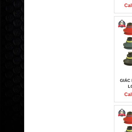
Cal
GIÁC
L
Cal