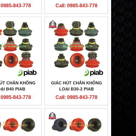
: 0985-843-778
Call: 0985-843-778
HÚT CHÂN KHÔNG
GIÁC HÚT CHÂN KHÔNG
ẠI B40 PIAB
LOẠI B30-2 PIAB
: 0985-843-778
Call: 0985-843-778