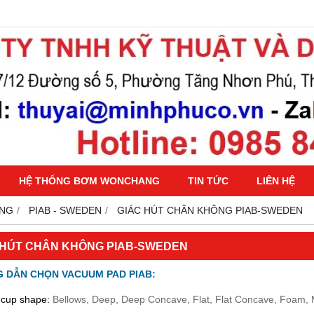
HỆ THỐNG BƠM WONCHANG
TIN TỨC
LIÊN HỆ
ÔNG
PIAB - SWEDEN
GIÁC HÚT CHÂN KHÔNG PIAB-SWEDEN
C HÚT CHÂN KHÔNG PIAB-SWEDEN
 DẪN CHỌN VACUUM PAD PIAB:
 cup shape:
Bellows, Deep, Deep Concave, Flat, Flat Concave, Foam, M