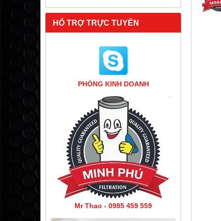
HỔ TRỢ TRỰC TUYẾN
PHÒNG KINH DOANH
Mr Thao - 0985 459 559