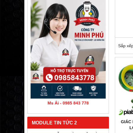
Sắp xếp
Ms Ái - 0985 843 778
GIÁC
MODULE TIN TỨC 2
L