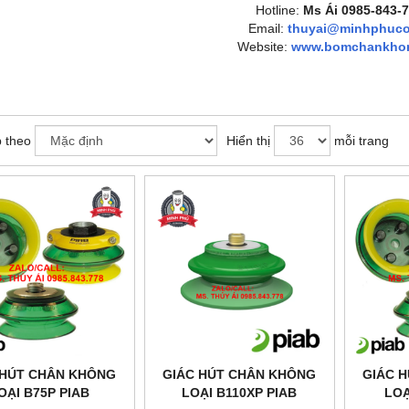
Hotline:
Ms Ái 0985-843-
Email:
thuyai@minhphuco
Website:
www.bomchankho
 theo
Hiển thị
mỗi trang
 HÚT CHÂN KHÔNG
GIÁC HÚT CHÂN KHÔNG
GIÁC 
OẠI B75P PIAB
LOẠI B110XP PIAB
LOA