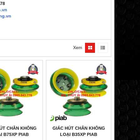
778
.vn
ng.vn
Xem
HÚT CHÂN KHÔNG
GIÁC HÚT CHÂN KHÔNG
̣I B75XP PIAB
LOẠI B35XP PIAB