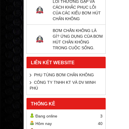
LỖI THƯỜNG GẶP VÀ
CÁCH KHẮC PHỤC LỖI
CỦA CÁC KIỂU BƠM HÚT
CHÂN KHÔNG
BƠM CHÂN KHÔNG LÀ
GÌ? ỨNG DỤNG CỦA BƠM
HÚT CHÂN KHÔNG
TRONG CUỘC SỐNG.
LIÊN KẾT WEBSITE
PHỤ TÙNG BƠM CHÂN KHÔNG
CÔNG TY TNHH KT VÀ DV MINH
PHÚ
THỐNG KÊ
Đang online
3
Hôm nay
40