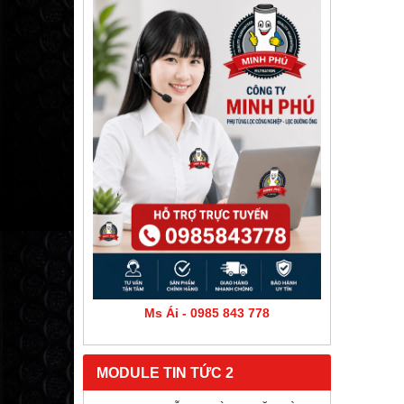
Ms Ái - 0985 843 778
MODULE TIN TỨC 2