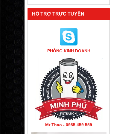
HỔ TRỢ TRỰC TUYẾN
PHÒNG KINH DOANH
Mr Thao - 0985 459 559