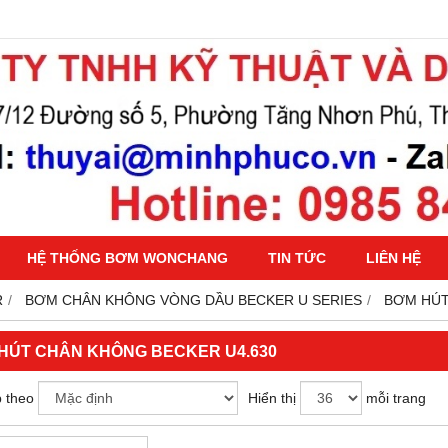
HỆ THỐNG BƠM WONCHANG
TIN TỨC
LIÊN HỆ
R
BƠM CHÂN KHÔNG VÒNG DẦU BECKER U SERIES
BƠM HÚT
HÚT CHÂN KHÔNG BECKER U4.630
 theo
Hiển thị
mỗi trang