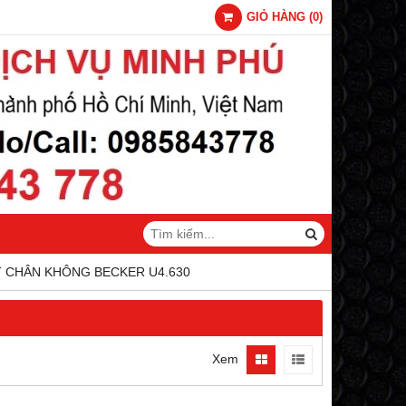
GIỎ HÀNG
(
0
)
 CHÂN KHÔNG BECKER U4.630
Xem