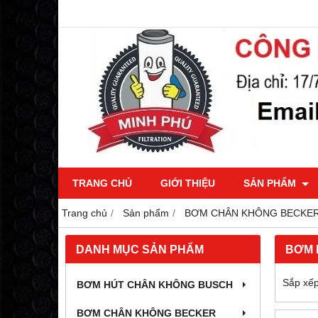
TRANG CHỦ
GIỚI THIỆU
SẢN PHẨM
Trang chủ
Sản phẩm
BƠM CHÂN KHÔNG BECKE
DANH MỤC SẢN PHẨM
BƠM 
Sắp xếp
BƠM HÚT CHÂN KHÔNG BUSCH
BƠM CHÂN KHÔNG BECKER