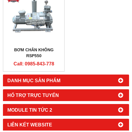
BƠM CHÂN KHÔNG
RSP550
Call: 0985-843-778
DANH MỤC SẢN PHẨM
HỔ TRỢ TRỰC TUYẾN
MODULE TIN TỨC 2
LIÊN KẾT WEBSITE