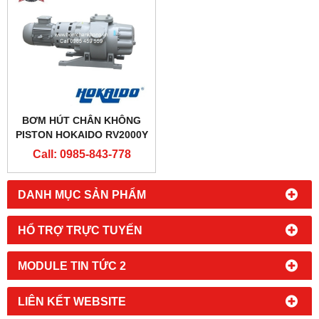
BƠM HÚT CHÂN KHÔNG
PISTON HOKAIDO RV2000Y
Call: 0985-843-778
DANH MỤC SẢN PHẨM
HỔ TRỢ TRỰC TUYẾN
MODULE TIN TỨC 2
LIÊN KẾT WEBSITE