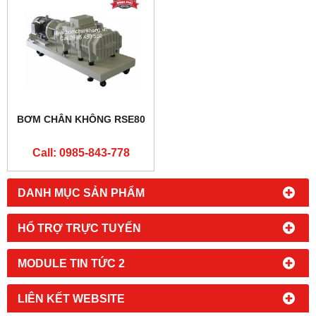
BƠM CHÂN KHÔNG RSE80
Call: 0985-843-778
DANH MỤC SẢN PHẨM
HỔ TRỢ TRỰC TUYẾN
MODULE TIN TỨC 2
LIÊN KẾT WEBSITE