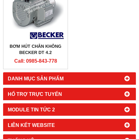
BƠM HÚT CHÂN KHÔNG
BECKER DT 4.2
Call: 0985-843-778
DANH MỤC SẢN PHẨM
HỔ TRỢ TRỰC TUYẾN
MODULE TIN TỨC 2
LIÊN KẾT WEBSITE