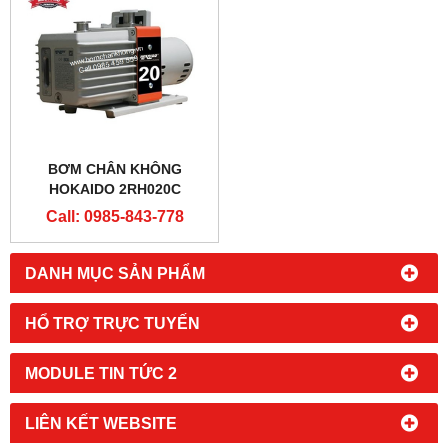
BƠM CHÂN KHÔNG
HOKAIDO 2RH020C
Call: 0985-843-778
DANH MỤC SẢN PHẨM
HỔ TRỢ TRỰC TUYẾN
MODULE TIN TỨC 2
LIÊN KẾT WEBSITE